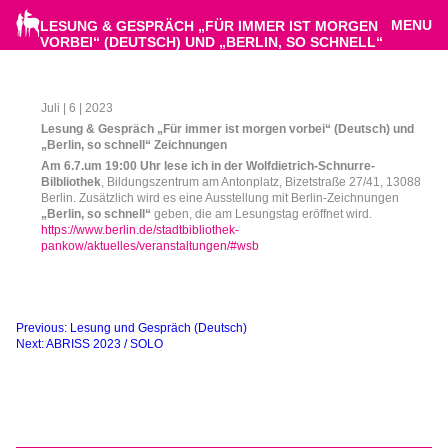
MENU
LESUNG & GESPRÄCH „FÜR IMMER IST MORGEN
VORBEI“ (DEUTSCH) UND „BERLIN, SO SCHNELL“
ZEICHNUNGEN
Juli | 6 | 2023
Lesung & Gespräch „Für immer ist morgen vorbei“ (Deutsch) und
„Berlin, so schnell“ Zeichnungen
Am 6.7.um 19:00 Uhr lese ich in der Wolfdietrich-Schnurre-
Bilbliothek
, Bildungszentrum am Antonplatz, Bizetstraße 27/41, 13088
Berlin. Zusätzlich wird es eine Ausstellung mit Berlin-Zeichnungen
„Berlin, so schnell“
geben, die am Lesungstag eröffnet wird.
https://www.berlin.de/stadtbibliothek-
pankow/aktuelles/veranstaltungen/#wsb
Beitragsnavigation
Previous:
Lesung und Gespräch (Deutsch)
Next:
ABRISS 2023 / SOLO