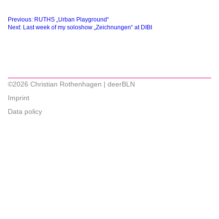
Beitragsnavigation
Previous:
RUTHS „Urban Playground“
Next:
Last week of my soloshow „Zeichnungen“ at DIBt
©2026 Christian Rothenhagen | deerBLN
Imprint
Data policy