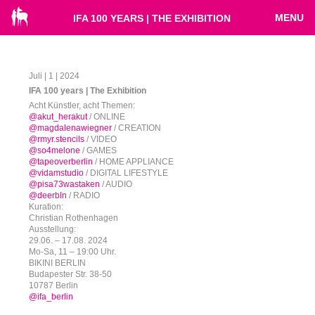
MENU
IFA 100 YEARS | THE EXHIBITION
Juli | 1 | 2024
IFA 100 years | The Exhibition
Acht Künstler, acht Themen:
@akut_herakut
/ ONLINE
@magdalenawiegner
/ CREATION
@rmyr.stencils
/ VIDEO
@so4melone
/ GAMES
@tapeoverberlin
/ HOME APPLIANCE
@vidamstudio
/ DIGITAL LIFESTYLE
@pisa73wastaken
/ AUDIO
@deerbln
/ RADIO
Kuration:
Christian Rothenhagen
Ausstellung:
29.06. – 17.08. 2024
Mo-Sa, 11 – 19:00 Uhr.
BIKINI BERLIN
Budapester Str. 38-50
10787 Berlin
@ifa_berlin