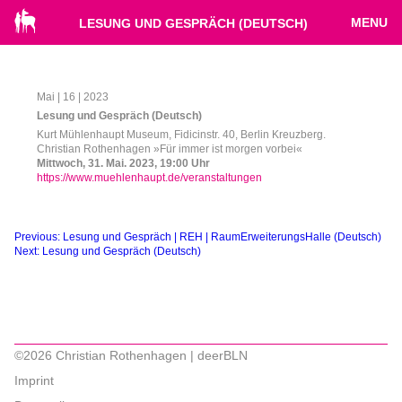
MENU
LESUNG UND GESPRÄCH (DEUTSCH)
Mai | 16 | 2023
Lesung und Gespräch (Deutsch)
Kurt Mühlenhaupt Museum, Fidicinstr. 40, Berlin Kreuzberg.
Christian Rothenhagen »Für immer ist morgen vorbei«
Mittwoch, 31. Mai. 2023, 19:00 Uhr
https://www.muehlenhaupt.de/veranstaltungen
Beitragsnavigation
Previous:
Lesung und Gespräch | REH | RaumErweiterungsHalle (Deutsch)
Next:
Lesung und Gespräch (Deutsch)
©2026 Christian Rothenhagen | deerBLN
Imprint