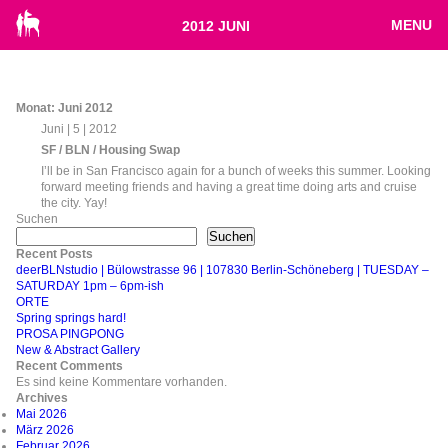
MENU
2012 JUNI
Monat:
Juni 2012
Juni | 5 | 2012
SF / BLN / Housing Swap
I’ll be in San Francisco again for a bunch of weeks this summer. Looking
forward meeting friends and having a great time doing arts and cruise
the city. Yay!
Suchen
Suchen
Recent Posts
deerBLNstudio | Bülowstrasse 96 | 107830 Berlin-Schöneberg | TUESDAY –
SATURDAY 1pm – 6pm-ish
ORTE
Spring springs hard!
PROSA PINGPONG
New & Abstract Gallery
Recent Comments
Es sind keine Kommentare vorhanden.
Archives
Mai 2026
März 2026
Februar 2026