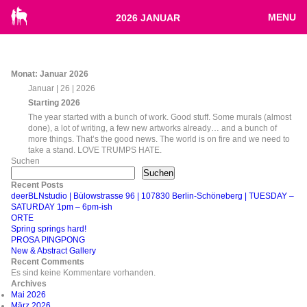
MENU
2026 JANUAR
Monat:
Januar 2026
Januar | 26 | 2026
Starting 2026
The year started with a bunch of work. Good stuff. Some murals (almost
done), a lot of writing, a few new artworks already… and a bunch of
more things. That’s the good news. The world is on fire and we need to
take a stand. LOVE TRUMPS HATE.
Suchen
Suchen
Recent Posts
deerBLNstudio | Bülowstrasse 96 | 107830 Berlin-Schöneberg | TUESDAY –
SATURDAY 1pm – 6pm-ish
ORTE
Spring springs hard!
PROSA PINGPONG
New & Abstract Gallery
Recent Comments
Es sind keine Kommentare vorhanden.
Archives
Mai 2026
März 2026