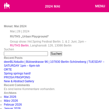
MENU
2024 MAI
Monat:
Mai 2024
Mai | 28 | 2024
RUTHS „Urban Playground“
Group show / Art.Spring Festival Berlin. 1. & 2. Juni, 2pm –
RUTHS Berlin
, Langhansstr. 126, 13086 Berlin
Suchen
Suchen
Recent Posts
deerBLNstudio | Bülowstrasse 96 | 107830 Berlin-Schöneberg | TUESDAY –
SATURDAY 1pm – 6pm-ish
ORTE
Spring springs hard!
PROSA PINGPONG
New & Abstract Gallery
Recent Comments
Es sind keine Kommentare vorhanden.
Archives
Mai 2026
März 2026
Februar 2026
Januar 2026