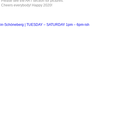
Please see the ART section for pictures.
Cheers everybody! Happy 2020!
erlin-Schöneberg | TUESDAY – SATURDAY 1pm – 6pm-ish