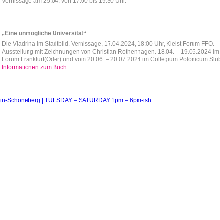
Vernissage am 25.04. von 17:00 bis 19:30 Uhr.
„Eine unmögliche Universität“
Die Viadrina im Stadtbild. Vernissage, 17.04.2024, 18:00 Uhr, Kleist Forum FFO.
Ausstellung mit Zeichnungen von Christian Rothenhagen. 18.04. – 19.05.2024 im 
Forum Frankfurt(Oder) und vom 20.06. – 20.07.2024 im Collegium Polonicum Slub
Informationen zum Buch.
erlin-Schöneberg | TUESDAY – SATURDAY 1pm – 6pm-ish