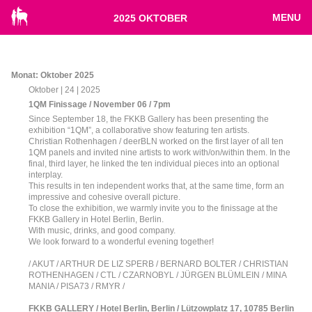
MENU
2025 OKTOBER
Monat:
Oktober 2025
Oktober | 24 | 2025
1QM Finissage / November 06 / 7pm
Since September 18, the FKKB Gallery has been presenting the
exhibition “1QM”, a collaborative show featuring ten artists.
Christian Rothenhagen / deerBLN worked on the first layer of all ten
1QM panels and invited nine artists to work with/on/within them. In the
final, third layer, he linked the ten individual pieces into an optional
interplay.
This results in ten independent works that, at the same time, form an
impressive and cohesive overall picture.
To close the exhibition, we warmly invite you to the finissage at the
FKKB Gallery in Hotel Berlin, Berlin.
With music, drinks, and good company.
We look forward to a wonderful evening together!
/ AKUT / ARTHUR DE LIZ SPERB / BERNARD BOLTER / CHRISTIAN
ROTHENHAGEN / CTL / CZARNOBYL / JÜRGEN BLÜMLEIN / MINA
MANIA / PISA73 / RMYR /
FKKB GALLERY / Hotel Berlin, Berlin / Lützowplatz 17, 10785 Berlin