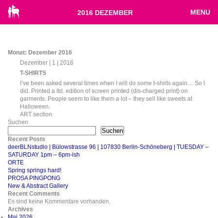
MENU
2016 DEZEMBER
Monat:
Dezember 2016
Dezember | 1 | 2016
T-SHIRTS
I’ve been asked several times when I will do some t-shirts again… So I
did. Printed a ltd. edition of screen printed (dis-charged print) on
garments. People seem to like them a lot – they sell like sweets at
Halloween.
ART section
Suchen
Suchen
Recent Posts
deerBLNstudio | Bülowstrasse 96 | 107830 Berlin-Schöneberg | TUESDAY –
SATURDAY 1pm – 6pm-ish
ORTE
Spring springs hard!
PROSA PINGPONG
New & Abstract Gallery
Recent Comments
Es sind keine Kommentare vorhanden.
Archives
Mai 2026