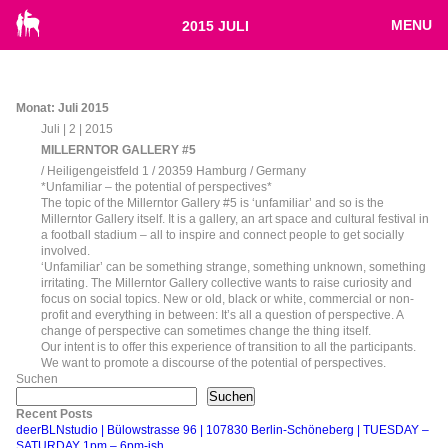
MENU
2015 JULI
Monat:
Juli 2015
Juli | 2 | 2015
MILLERNTOR GALLERY #5
/ Heiligengeistfeld 1 / 20359 Hamburg / Germany
*Unfamiliar – the potential of perspectives*
The topic of the Millerntor Gallery #5 is ‘unfamiliar’ and so is the
Millerntor Gallery itself. It is a gallery, an art space and cultural festival in
a football stadium – all to inspire and connect people to get socially
involved.
‘Unfamiliar’ can be something strange, something unknown, something
irritating. The Millerntor Gallery collective wants to raise curiosity and
focus on social topics. New or old, black or white, commercial or non-
profit and everything in between: It’s all a question of perspective. A
change of perspective can sometimes change the thing itself.
Our intent is to offer this experience of transition to all the participants.
We want to promote a discourse of the potential of perspectives.
Suchen
Suchen
Recent Posts
deerBLNstudio | Bülowstrasse 96 | 107830 Berlin-Schöneberg | TUESDAY –
SATURDAY 1pm – 6pm-ish