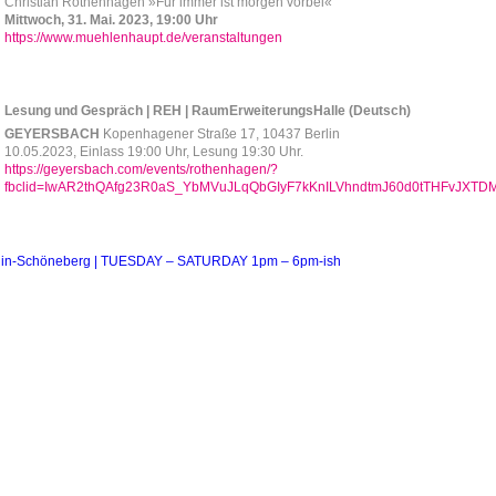
Christian Rothenhagen »Für immer ist morgen vorbei«
Mittwoch, 31. Mai. 2023, 19:00 Uhr
https://www.muehlenhaupt.de/veranstaltungen
Lesung und Gespräch | REH | RaumErweiterungsHalle (Deutsch)
GEYERSBACH
Kopenhagener Straße 17, 10437 Berlin
10.05.2023, Einlass 19:00 Uhr, Lesung 19:30 Uhr.
https://geyersbach.com/events/rothenhagen/?
fbclid=IwAR2thQAfg23R0aS_YbMVuJLqQbGIyF7kKnILVhndtmJ60d0tTHFvJXTD
erlin-Schöneberg | TUESDAY – SATURDAY 1pm – 6pm-ish