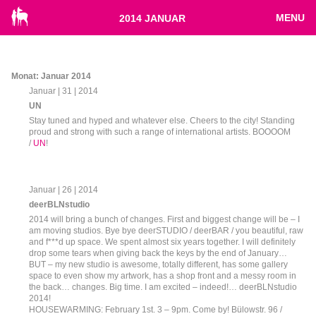
MENU
2014 JANUAR
Monat:
Januar 2014
Januar | 31 | 2014
UN
Stay tuned and hyped and whatever else. Cheers to the city! Standing
proud and strong with such a range of international artists. BOOOOM
/
UN
!
Januar | 26 | 2014
deerBLNstudio
2014 will bring a bunch of changes. First and biggest change will be – I
am moving studios. Bye bye deerSTUDIO / deerBAR / you beautiful, raw
and f***d up space. We spent almost six years together. I will definitely
drop some tears when giving back the keys by the end of January…
BUT – my new studio is awesome, totally different, has some gallery
space to even show my artwork, has a shop front and a messy room in
the back… changes. Big time. I am excited – indeed!… deerBLNstudio
2014!
HOUSEWARMING: February 1st. 3 – 9pm. Come by! Bülowstr. 96 /